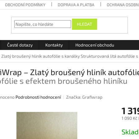
OBCHODNÍ PODMÍNKY
DOPRAVA A PLATBA
OCHRANA OSOBN
HLEDAT
Časté dotazy
Kontakty
Hodnocení obchodu
 Zlatý broušený hliník autofólie s kanálky
Strukturovaná litá autofólie 
iWrap – Zlatý broušený hliník autofóli
fólie s efektem broušeného hliníku
né
noceno
Podrobnosti hodnocení
Značka:
Grafiwrap
ení
1 31
u
1 090 Kč
Měrná
Skla
cena:
ek.