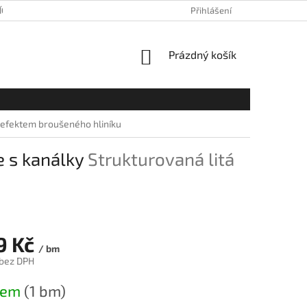
ÍCH ÚDAJŮ
Přihlášení
NÁKUPNÍ
Prázdný košík
KOŠÍK
s efektem broušeného hliníku
e s kanálky
Strukturovaná litá
9 Kč
/ bm
 bez DPH
dem
(1 bm)