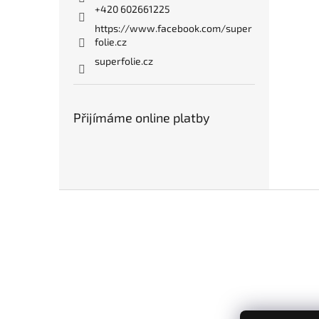
+420 602661225
https://www.facebook.com/super
folie.cz
superfolie.cz
Přijímáme online platby
Z
á
p
a
t
í