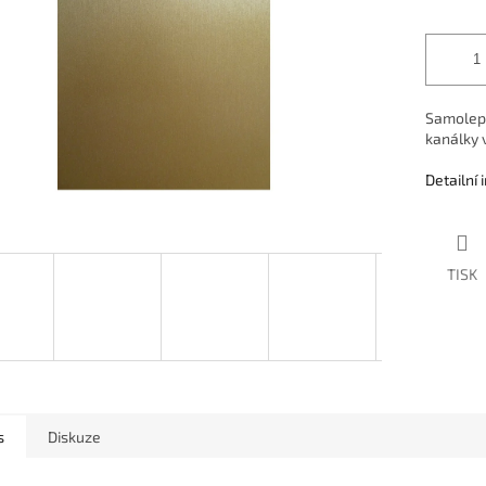
Samolepic
kanálky v
Detailní
TISK
s
Diskuze