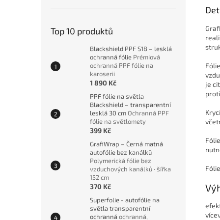
Det
Graf
Top 10 produktů
real
stru
Blackshield PPF S18 – lesklá
ochranná fólie
Prémiová
Fóli
ochranná PPF fólie na
karoserii
vzdu
1 890 Kč
je c
prot
PPF fólie na světla
Blackshield – transparentní
Kryc
lesklá 30 cm
Ochranná PPF
včet
fólie na světlomety
399 Kč
Fólie
GrafiWrap – Černá matná
nutn
autofólie bez kanálků
Polymerická fólie bez
Fóli
vzduchových kanálků · šířka
152 cm
Výh
370 Kč
Superfolie - autofólie na
efek
světla transparentní
vícev
ochranná
ochranná,