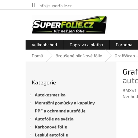
Přejít
info@superfolie.cz
na
obsah
Velkoobchod
Doprava a platba
Poradna
Domů
Broušené hliníkové fólie
GrafiWrap –
P
Graf
o
Přeskočit
s
auto
Kategorie
kategorie
t
BMX41
r
Autokosmetika
Průměr
Neohod
a
hodnoc
Montážní pomůcky a kapaliny
n
produkt
PPF a ochranné autofólie
n
je
í
Autofólie na světla
0,0
p
z
Karbonové fólie
5
a
Lesklé autofólie
hvězdič