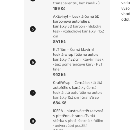
vzdu
transparentní, bez kanálků
vyso
189 Kč
vhod
AXEvinyl – Lesklá černá 5D
odol
karbonová autofólie s
kanálky
5D karbon · hluboký
lesk · vzduchové kanálky · 152
cm
841 Kč
KLTfilm – Černá klavírní
lesklá wrap fólie na auto s
kanálky (152 cm)
Klavírní lesk
· bez pomerančové kůry · PET
liner
992 Kč
GrafiWrap – Černá lesklá litá
autofólie s kanálky
Černá
lesklá litá autofólie na auto s
kanálky 152 cm | GrafiWrap
684 Kč
IGEPA - plastová stěrka tvrdá
s plstěnou hranou
Tvrdá
stěrka s plstí · šetrná k fóliím
· univerzální použití