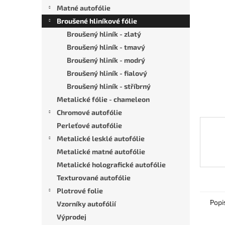
n
Matné autofólie
e
Broušené hliníkové fólie
l
Broušený hliník - zlatý
Broušený hliník - tmavý
Broušený hliník - modrý
Broušený hliník - fialový
Broušený hliník - stříbrný
Metalické fólie - chameleon
Chromové autofólie
Perleťové autofólie
Metalické lesklé autofólie
Metalické matné autofólie
Metalické holografické autofólie
Texturované autofólie
Plotrové folie
Popi
Vzorníky autofólií
Výprodej