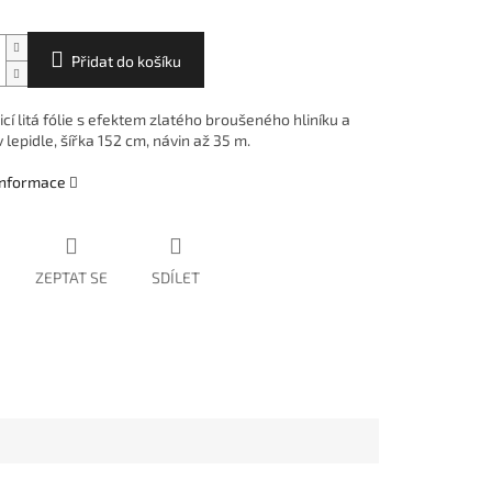
Přidat do košíku
í litá fólie s efektem zlatého broušeného hliníku a
 lepidle, šířka 152 cm, návin až 35 m.
 informace
ZEPTAT SE
SDÍLET