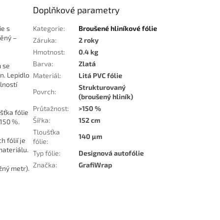
Doplňkové parametry
ie s
Kategorie
:
Broušené hliníkové fólie
těný –
Záruka
:
2 roky
Hmotnost
:
0.4 kg
Barva
:
Zlatá
m se
n. Lepidlo
Materiál
:
Litá PVC fólie
lností
Strukturovaný
Povrch
:
(broušený hliník)
Průtažnost
:
>150 %
šťka fólie
Šířka
:
152 cm
 150 %.
Tloušťka
140 µm
 fólií je
fólie
:
materiálu.
Typ fólie
:
Designová autofólie
Značka
:
GrafiWrap
žný metr).