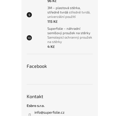
96 Kč
3M – plastová stěrka,
středně tvrdá
středně tvrdá,
univerzální použití
115 Kč
Superfolie – náhradní
semišový proužek na stěrky
Samolepicí ochranný proužek
na stěrky
4 Kč
Facebook
Kontakt
Esbro s.r.o.
info
@
superfolie.cz