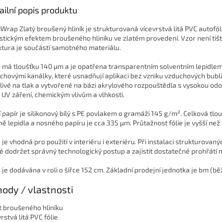
ailní popis produktu
iWrap Zlatý broušený hliník je strukturovaná vícevrstvá litá PVC autofól
istickým efektem broušeného hliníku ve zlatém provedení. Vzor není tiš
ktura je součástí samotného materiálu.
e má tloušťku 140 µm a je opatřena transparentním solventním lepidle
chovými kanálky, které usnadňují aplikaci bez vzniku vzduchových bubli
itlivé na tlak a vytvořené na bázi akrylového rozpouštědla s vysokou odo
i UV záření, chemickým vlivům a vlhkosti.
í papír je silikonový bílý s PE povlakem o gramáži 145 g/m². Celková tlou
ně lepidla a nosného papíru je cca 335 µm. Průtažnost fólie je vyšší než
 je vhodná pro použití v interiéru i exteriéru. Při instalaci strukturovaných
é dodržet správný technologický postup a zajistit dostatečné prohřátí 
e je dodávána v roli o šířce 152 cm. Základní prodejní jednotka je bm (bě
ody / vlastnosti
t broušeného hliníku
rstvá litá PVC fólie