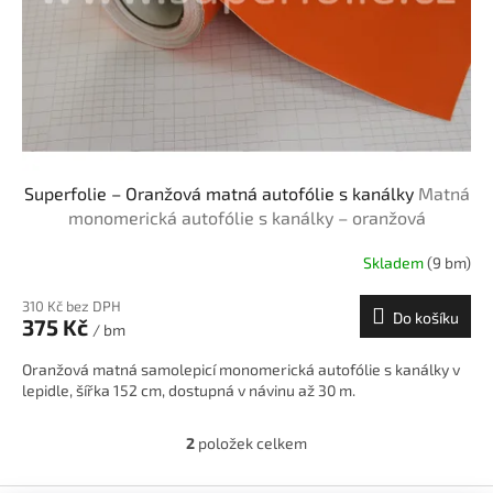
Superfolie – Oranžová matná autofólie s kanálky
Matná
monomerická autofólie s kanálky – oranžová
Skladem
(9 bm)
310 Kč bez DPH
Do košíku
375 Kč
/ bm
Oranžová matná samolepicí monomerická autofólie s kanálky v
lepidle, šířka 152 cm, dostupná v návinu až 30 m.
2
položek celkem
O
v
l