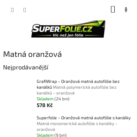
Přejít
NÁKUP
na
obsah
KOŠÍK
Matná oranžová
Nejprodávanější
GrafiWrap – Oranžová matná autofólie bez
kanálků
Matná polymerická autofólie bez
kanálků – oranžová
Skladem
(24 bm)
578 Kč
Superfolie – Oranžová matná autofólie s kanálky
Matná monomerická autofólie s kanálky –
oranžová
Skladem
(9 bm)