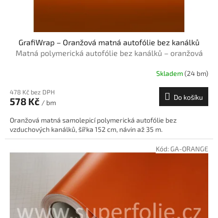
t
ů
GrafiWrap – Oranžová matná autofólie bez kanálků
Matná polymerická autofólie bez kanálků – oranžová
Skladem
(24 bm)
478 Kč bez DPH
Do košíku
578 Kč
/ bm
Oranžová matná samolepicí polymerická autofólie bez
vzduchových kanálků, šířka 152 cm, návin až 35 m.
Kód:
GA-ORANGE