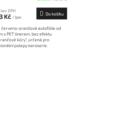
 bez DPH
Do košíku
3 Kč
/ bm
á červeno-oranžová autofólie od
m s PET linerem, bez efektu
rančové kůry“, určená pro
ionální polepy karoserie.
O
v
l
á
d
a
c
í
p
r
v
k
y
v