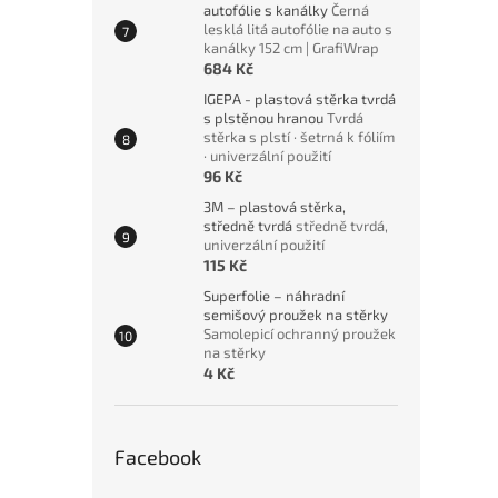
autofólie s kanálky
Černá
lesklá litá autofólie na auto s
kanálky 152 cm | GrafiWrap
684 Kč
IGEPA - plastová stěrka tvrdá
s plstěnou hranou
Tvrdá
stěrka s plstí · šetrná k fóliím
· univerzální použití
96 Kč
3M – plastová stěrka,
středně tvrdá
středně tvrdá,
univerzální použití
115 Kč
Superfolie – náhradní
semišový proužek na stěrky
Samolepicí ochranný proužek
na stěrky
4 Kč
Facebook