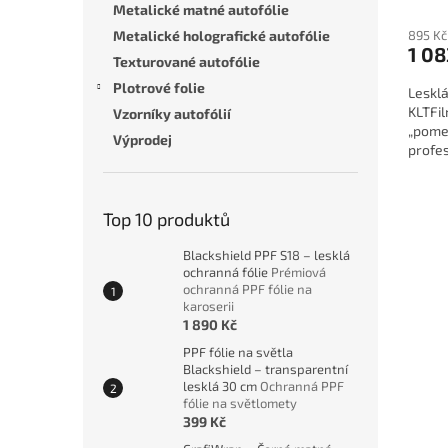
Metalické matné autofólie
895 Kč
Metalické holografické autofólie
1 08
Texturované autofólie
Plotrové folie
Leskl
KLTFil
Vzorníky autofólií
„pome
Výprodej
profes
Top 10 produktů
Blackshield PPF S18 – lesklá
ochranná fólie
Prémiová
ochranná PPF fólie na
karoserii
1 890 Kč
PPF fólie na světla
Blackshield – transparentní
lesklá 30 cm
Ochranná PPF
fólie na světlomety
399 Kč