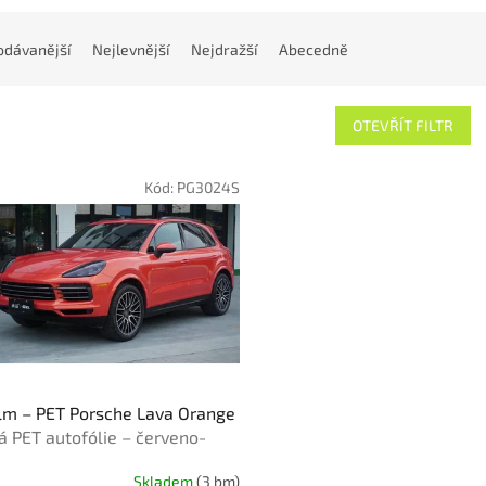
odávanější
Nejlevnější
Nejdražší
Abecedně
OTEVŘÍT FILTR
Kód:
PG3024S
lm – PET Porsche Lava Orange
á PET autofólie – červeno-
žová
Skladem
(3 bm)