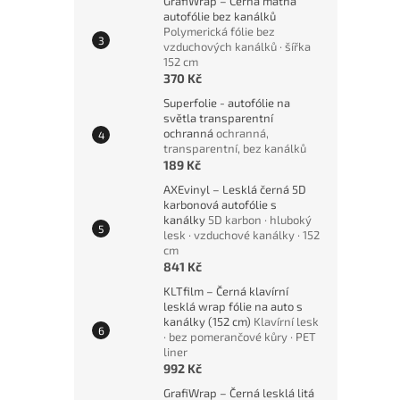
GrafiWrap – Černá matná
autofólie bez kanálků
Polymerická fólie bez
vzduchových kanálků · šířka
152 cm
370 Kč
Superfolie - autofólie na
světla transparentní
ochranná
ochranná,
transparentní, bez kanálků
189 Kč
AXEvinyl – Lesklá černá 5D
karbonová autofólie s
kanálky
5D karbon · hluboký
lesk · vzduchové kanálky · 152
cm
841 Kč
KLTfilm – Černá klavírní
lesklá wrap fólie na auto s
kanálky (152 cm)
Klavírní lesk
· bez pomerančové kůry · PET
liner
992 Kč
GrafiWrap – Černá lesklá litá