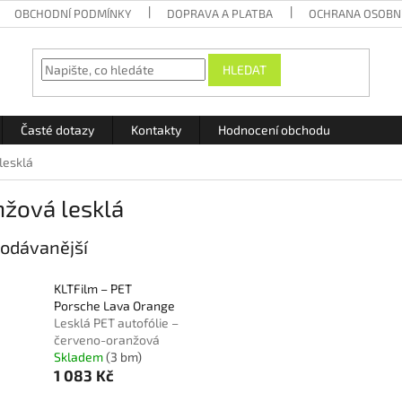
OBCHODNÍ PODMÍNKY
DOPRAVA A PLATBA
OCHRANA OSOBN
HLEDAT
Časté dotazy
Kontakty
Hodnocení obchodu
lesklá
nžová lesklá
odávanější
KLTFilm – PET
Porsche Lava Orange
Lesklá PET autofólie –
červeno-oranžová
Skladem
(3 bm)
1 083 Kč