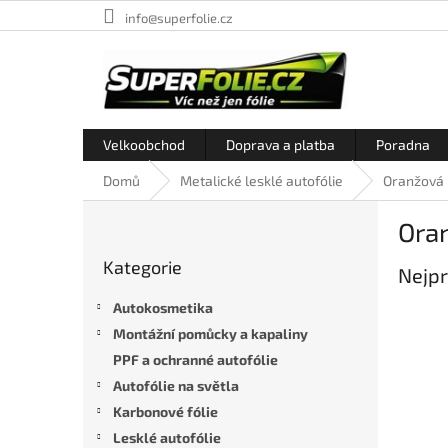
Přejít
info@superfolie.cz
na
obsah
Velkoobchod
Doprava a platba
Poradna
Domů
Metalické lesklé autofólie
Oranžová 
P
Ora
o
Přeskočit
s
Kategorie
kategorie
Nejpr
t
r
Autokosmetika
a
Montážní pomůcky a kapaliny
n
PPF a ochranné autofólie
n
í
Autofólie na světla
p
Karbonové fólie
a
Lesklé autofólie