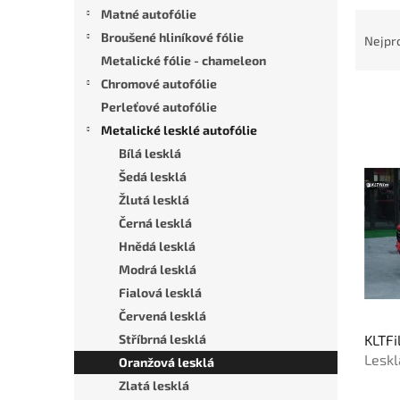
n
Matné autofólie
Ř
e
a
Broušené hliníkové fólie
l
Nejpr
z
Metalické fólie - chameleon
e
Chromové autofólie
n
Perleťové autofólie
í
Metalické lesklé autofólie
p
V
Bílá lesklá
r
ý
o
Šedá lesklá
p
d
Žlutá lesklá
i
u
s
Černá lesklá
k
p
Hnědá lesklá
t
r
Modrá lesklá
ů
o
Fialová lesklá
d
Červená lesklá
u
KLTFi
Stříbrná lesklá
k
Leskl
t
Oranžová lesklá
oran
ů
Zlatá lesklá