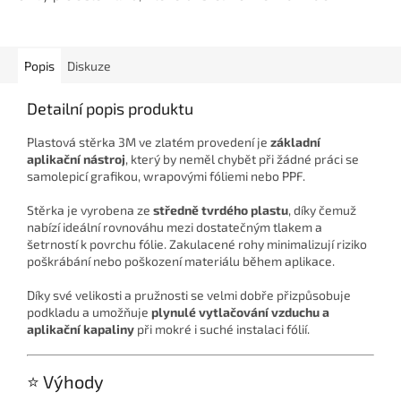
Popis
Diskuze
Detailní popis produktu
Plastová stěrka 3M ve zlatém provedení je
základní
aplikační nástroj
, který by neměl chybět při žádné práci se
samolepicí grafikou, wrapovými fóliemi nebo PPF.
Stěrka je vyrobena ze
středně tvrdého plastu
, díky čemuž
nabízí ideální rovnováhu mezi dostatečným tlakem a
šetrností k povrchu fólie. Zakulacené rohy minimalizují riziko
poškrábání nebo poškození materiálu během aplikace.
Díky své velikosti a pružnosti se velmi dobře přizpůsobuje
podkladu a umožňuje
plynulé vytlačování vzduchu a
aplikační kapaliny
při mokré i suché instalaci fólií.
⭐ Výhody