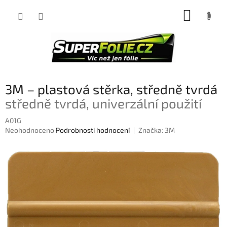
Přejít
NÁKUP
na
obsah
KOŠÍK
3M – plastová stěrka, středně tvrdá
středně tvrdá, univerzální použití
A01G
Průměrné
Neohodnoceno
Podrobnosti hodnocení
Značka:
3M
hodnocení
produktu
je
0,0
z
5
hvězdiček.