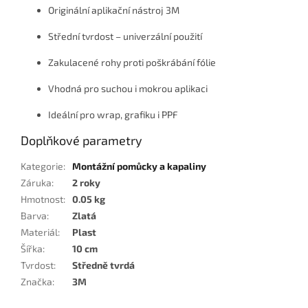
Originální aplikační nástroj 3M
Střední tvrdost – univerzální použití
Zakulacené rohy proti poškrábání fólie
Vhodná pro suchou i mokrou aplikaci
Ideální pro wrap, grafiku i PPF
Doplňkové parametry
Kategorie
:
Montážní pomůcky a kapaliny
Záruka
:
2 roky
Hmotnost
:
0.05 kg
Barva
:
Zlatá
Materiál
:
Plast
Šířka
:
10 cm
Tvrdost
:
Středně tvrdá
Značka
:
3M