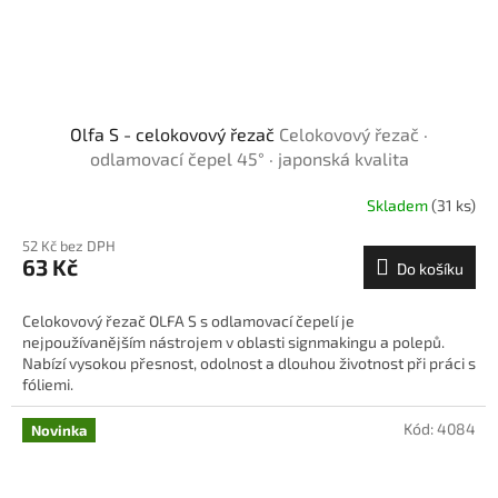
Olfa S - celokovový řezač
Celokovový řezač ·
odlamovací čepel 45° · japonská kvalita
Skladem
(31 ks)
52 Kč bez DPH
63 Kč
Do košíku
Celokovový řezač OLFA S s odlamovací čepelí je
nejpoužívanějším nástrojem v oblasti signmakingu a polepů.
Nabízí vysokou přesnost, odolnost a dlouhou životnost při práci s
fóliemi.
Kód:
4084
Novinka