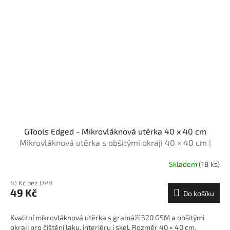
GTools Edged - Mikrovláknová utěrka 40 x 40 cm
Mikrovláknová utěrka s obšitými okraji 40 × 40 cm |
GTools
Skladem
(18 ks)
41 Kč bez DPH
49 Kč
Do košíku
Kvalitní mikrovláknová utěrka s gramáží 320 GSM a obšitými
okraji pro čištění laku, interiéru i skel. Rozměr 40 × 40 cm.