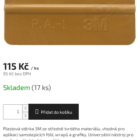
115 Kč
/ ks
95 Kč bez DPH
Měrná
Skladem
(17 ks)
cena:
Přidat do košíku
Plastová stěrka 3M ze středně tvrdého materiálu, vhodná pro
aplikaci samolepicích fólií, wrapů a grafiky. Univerzální nástroj pro