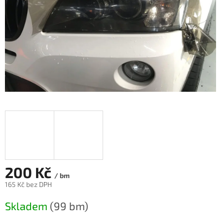
200 Kč
/ bm
165 Kč bez DPH
Měrná
Skladem
(99 bm)
cena: