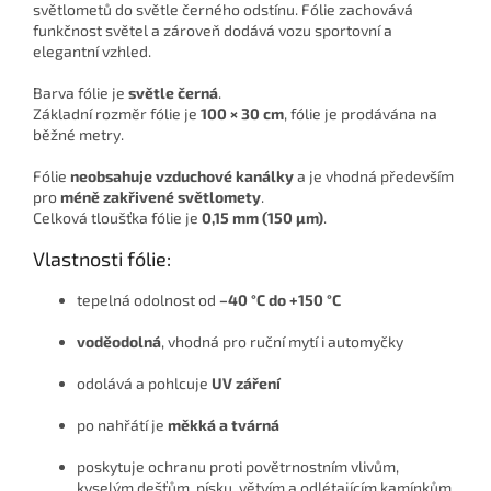
světlometů do světle černého odstínu. Fólie zachovává
funkčnost světel a zároveň dodává vozu sportovní a
elegantní vzhled.
Barva fólie je
světle černá
.
Základní rozměr fólie je
100 × 30 cm
, fólie je prodávána na
běžné metry.
Fólie
neobsahuje vzduchové kanálky
a je vhodná především
pro
méně zakřivené světlomety
.
Celková tloušťka fólie je
0,15 mm (150 µm)
.
Vlastnosti fólie:
tepelná odolnost od
–40 °C do +150 °C
voděodolná
, vhodná pro ruční mytí i automyčky
odolává a pohlcuje
UV záření
po nahřátí je
měkká a tvárná
poskytuje ochranu proti povětrnostním vlivům,
kyselým dešťům, písku, větvím a odlétajícím kamínkům