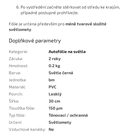
Po vystředění začněte stěrkovat od středu ke krajům,
případně postupně prohřívejte.
Fólie je určena především pro
méně tvarově složité
světlomety
.
Doplňkové parametry
Kategorie
:
Autofólie na světla
Záruka
:
2 roky
Hmotnost
:
0.2 kg
Barva
:
Světle černá
Jednotka
:
bm
Materiál
:
PVC
Povrch
:
Lesklý
Šířka
:
30 cm
Tloušťka fólie
:
150 µm
Typ fólie
:
Tónovací / ochranná
Určení
:
Světlomety
Vzduchové kanálky
:
Ne