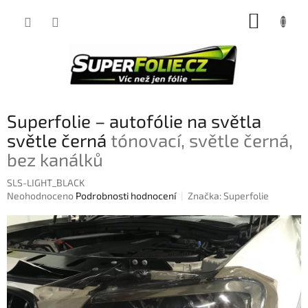
Přejít
NÁKUP
na
obsah
KOŠÍK
Superfolie – autofólie na světla
světle černá
tónovací, světle černá,
bez kanálků
SLS-LIGHT_BLACK
Průměrné
Neohodnoceno
Podrobnosti hodnocení
Značka:
Superfolie
hodnocení
produktu
je
0,0
z
5
hvězdiček.