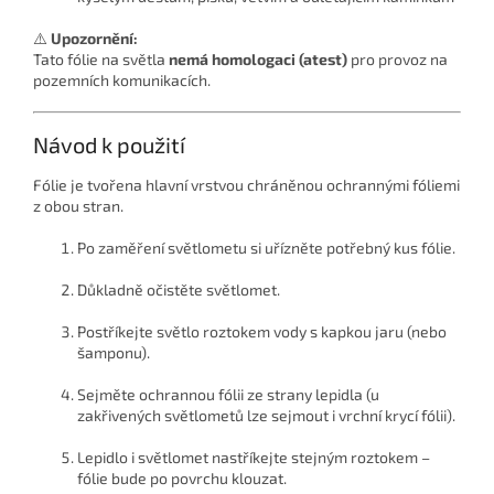
⚠️
Upozornění:
Tato fólie na světla
nemá homologaci (atest)
pro provoz na
pozemních komunikacích.
Návod k použití
Fólie je tvořena hlavní vrstvou chráněnou ochrannými fóliemi
z obou stran.
Po zaměření světlometu si uřízněte potřebný kus fólie.
Důkladně očistěte světlomet.
Postříkejte světlo roztokem vody s kapkou jaru (nebo
šamponu).
Sejměte ochrannou fólii ze strany lepidla (u
zakřivených světlometů lze sejmout i vrchní krycí fólii).
Lepidlo i světlomet nastříkejte stejným roztokem –
fólie bude po povrchu klouzat.