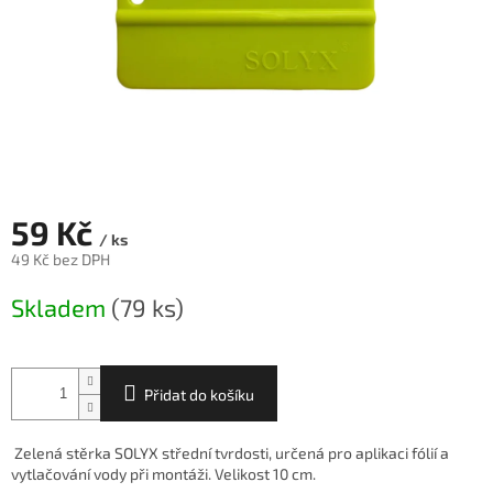
59 Kč
/ ks
49 Kč bez DPH
Měrná
Skladem
(79 ks)
cena:
Přidat do košíku
Zelená stěrka SOLYX střední tvrdosti, určená pro aplikaci fólií a
vytlačování vody při montáži. Velikost 10 cm.