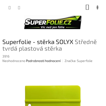
Přejít
NÁKUP
na
obsah
KOŠÍK
Superfolie - stěrka SOLYX
Středně
tvrdá plastová stěrka
3916
Průměrné
Neohodnoceno
Podrobnosti hodnocení
Značka:
Superfolie
hodnocení
produktu
je
0,0
z
5
hvězdiček.