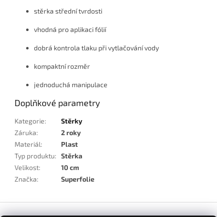
stěrka střední tvrdosti
vhodná pro aplikaci fólií
dobrá kontrola tlaku při vytlačování vody
kompaktní rozměr
jednoduchá manipulace
Doplňkové parametry
Kategorie
:
Stěrky
Záruka
:
2 roky
Materiál
:
Plast
Typ produktu
:
Stěrka
Velikost
:
10 cm
Značka
:
Superfolie
Z