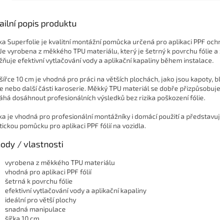
ailní popis produktu
ka Superfolie je kvalitní montážní pomůcka určená pro aplikaci PPF oc
í. Je vyrobena z měkkého TPU materiálu, který je šetrný k povrchu fólie 
ňuje efektivní vytlačování vody a aplikační kapaliny během instalace.
 šířce 10 cm je vhodná pro práci na větších plochách, jako jsou kapoty, bl
e nebo další části karoserie. Měkký TPU materiál se dobře přizpůsobuj
há dosáhnout profesionálních výsledků bez rizika poškození fólie.
ka je vhodná pro profesionální montážníky i domácí použití a představu
tickou pomůcku pro aplikaci PPF fólií na vozidla.
ody / vlastnosti
vyrobena z měkkého TPU materiálu
vhodná pro aplikaci PPF fólií
šetrná k povrchu fólie
efektivní vytlačování vody a aplikační kapaliny
ideální pro větší plochy
snadná manipulace
šířka 10 cm