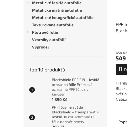
Metalické lesklé autofólie
Metalické matné autofólie
Metalické holografické autofólie
PPF f
Texturované autofólie
Black
Plotrové folie
trans
Vzorníky autofólií
cm
O
Výprodej
svět
454 Kč
549
Top 10 produktů
D
Blackshield PPF S18 – lesklá
Transp
ochranná fólie
Prémiová
Black
ochranná PPF fólie na
světl
karoserii
Nabízí
1 890 Kč
healin
PPF fólie na světla
180 µm
Blackshield – transparentní
lesklá 30 cm
Ochranná PPF
fólie na světlomety
Popi
399 Kč