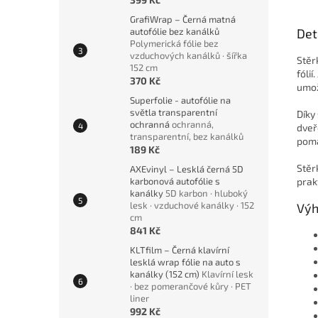
GrafiWrap – Černá matná
autofólie bez kanálků
Det
Polymerická fólie bez
vzduchových kanálků · šířka
Stěr
152 cm
fóli
370 Kč
umož
Superfolie - autofólie na
světla transparentní
Díky
ochranná
ochranná,
dveř
transparentní, bez kanálků
pomá
189 Kč
Stěr
AXEvinyl – Lesklá černá 5D
karbonová autofólie s
prak
kanálky
5D karbon · hluboký
lesk · vzduchové kanálky · 152
Výh
cm
841 Kč
KLTfilm – Černá klavírní
lesklá wrap fólie na auto s
kanálky (152 cm)
Klavírní lesk
· bez pomerančové kůry · PET
liner
992 Kč