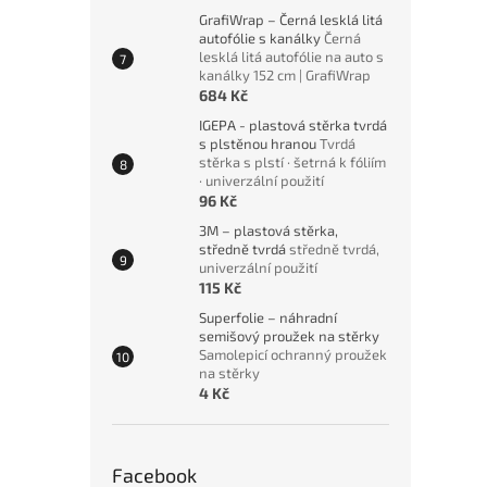
GrafiWrap – Černá lesklá litá
autofólie s kanálky
Černá
lesklá litá autofólie na auto s
kanálky 152 cm | GrafiWrap
684 Kč
IGEPA - plastová stěrka tvrdá
s plstěnou hranou
Tvrdá
stěrka s plstí · šetrná k fóliím
· univerzální použití
96 Kč
3M – plastová stěrka,
středně tvrdá
středně tvrdá,
univerzální použití
115 Kč
Superfolie – náhradní
semišový proužek na stěrky
Samolepicí ochranný proužek
na stěrky
4 Kč
Facebook