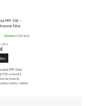
eld PPF S18 –
hranná fólie
 ochranná PPF
Skladem
(24 bm)
karoserii
ez DPH
Kč
šíku
esklá PPF fólie
d S18 určená k
ku karoserie.
oubku lesku, nabízí
ng efekt, hydrofobní
vysokou odolnost
ce...