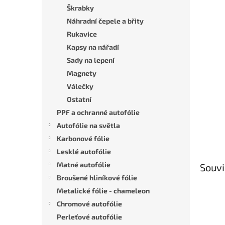
n
Škrabky
e
Náhradní čepele a břity
l
Rukavice
Kapsy na nářadí
Sady na lepení
Magnety
Válečky
Ostatní
PPF a ochranné autofólie
Autofólie na světla
Karbonové fólie
Lesklé autofólie
Matné autofólie
Souvi
Broušené hliníkové fólie
Metalické fólie - chameleon
Chromové autofólie
Perleťové autofólie