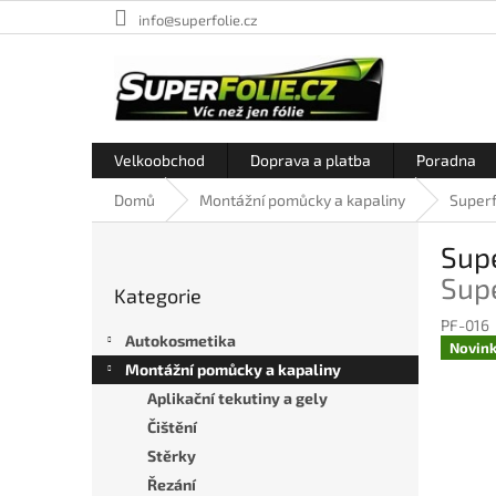
Přejít
info@superfolie.cz
na
obsah
Velkoobchod
Doprava a platba
Poradna
Domů
Montážní pomůcky a kapaliny
Superf
P
Supe
o
Přeskočit
s
Supe
Kategorie
kategorie
t
PF-016
r
Autokosmetika
Novin
a
Montážní pomůcky a kapaliny
n
Aplikační tekutiny a gely
n
í
Čištění
p
Stěrky
a
Řezání