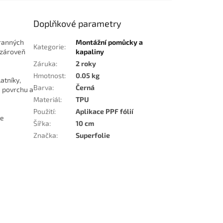
Doplňkové parametry
hranných
Montážní pomůcky a
Kategorie
:
a zároveň
kapaliny
Záruka
:
2 roky
Hmotnost
:
0.05 kg
atníky,
Barva
:
Černá
e povrchu a
Materiál
:
TPU
Použití
:
Aplikace PPF fólií
je
Šířka
:
10 cm
Značka
:
Superfolie