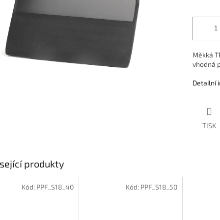
Měkká TPU
vhodná p
Detailní
TISK
sející produkty
Kód:
PPF_S18_40
Kód:
PPF_S18_50