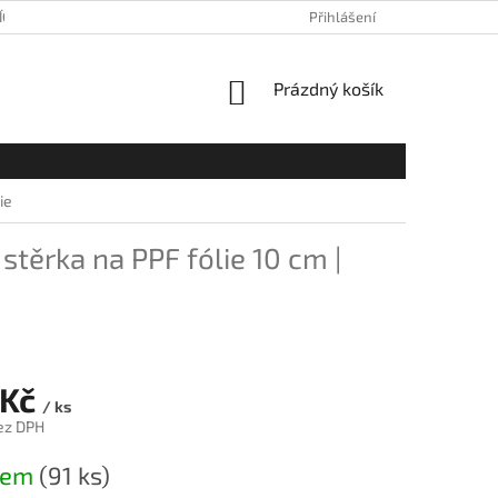
ÍCH ÚDAJŮ
Přihlášení
NÁKUPNÍ
Prázdný košík
KOŠÍK
ie
stěrka na PPF fólie 10 cm |
 Kč
/ ks
ez DPH
dem
(91 ks)