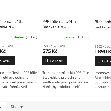
ólie na světla
PPF fólie na světla
Blackshi
shield –
Blackshield –
lesklá oc
parentní lesklá 40
transparentní lesklá 50
Prémiová
Skladem
(15 bm)
Skladem
(13 bm)
chranná PPF fólie na
cm
Ochranná PPF fólie na
fólie na 
lomety
světlomety
 bez DPH
558 Kč bez DPH
1 562 Kč b
 Kč
675 Kč
1 890 
o košíku
Do košíku
Do ko
arentní lesklá PPF fólie
Transparentní lesklá PPF fólie
Prémiová l
shield pro ochranu
Blackshield pro ochranu
Blackshiel
ometů před poškozením.
světlometů před poškozením.
ochraně la
 hydrofobní a self-
Nabízí hydrofobní a self-
Zvyšuje hl
g vlastnosti, tloušťku
healing vlastnosti, tloušťku
self-heali
 a šířku 40 cm.
180 µm a šířku 50 cm.
povrch a 
díky tloušť
s
Diskuze