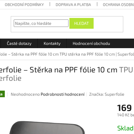
OBCHODNÍ PODMÍNKY
DOPRAVA A PLATBA
OCHRANA OSOBN
HLEDAT
Časté dotazy
Kontakty
Hodnocení obchodu
olie – Stěrka na PPF fólie 10 cm
TPU stěrka na PPF fólie 10 cm | Superfol
rfolie – Stěrka na PPF fólie 10 cm
TPU 
rfolie
Průměrné
Neohodnoceno
Podrobnosti hodnocení
Značka:
Superfolie
ka
hodnocení
169
produktu
je
140 Kč b
0,0
z
Měrná
Skla
5
cena:
hvězdiček.