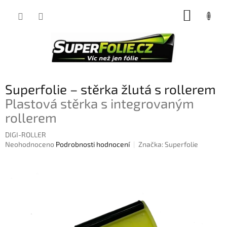
Přejít
NÁKUP
na
obsah
KOŠÍK
Superfolie – stěrka žlutá s rollerem
Plastová stěrka s integrovaným
rollerem
DIGI-ROLLER
Průměrné
Neohodnoceno
Podrobnosti hodnocení
Značka:
Superfolie
hodnocení
produktu
je
0,0
z
5
hvězdiček.