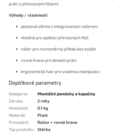
práci s přenosnými fóliemi.
Výhody / vlastnosti
plastová stěrka s integrovaným rollerem
vhodná pro aplikaci přenosných fólií
roller pro rovnoměrný přítlak bez bublin
rovná hrana pro detailní práci
ergonomický tvar pro snadnou manipulaci
Doplňkové parametry
Kategorie
:
Montážní pomůcky a kapaliny
Záruka
:
2 roky
Hmotnost
:
0.1 kg
Materiál
:
Plast
Provedení
:
Roller + rovná hrana
Typ produktu
:
Stěrka