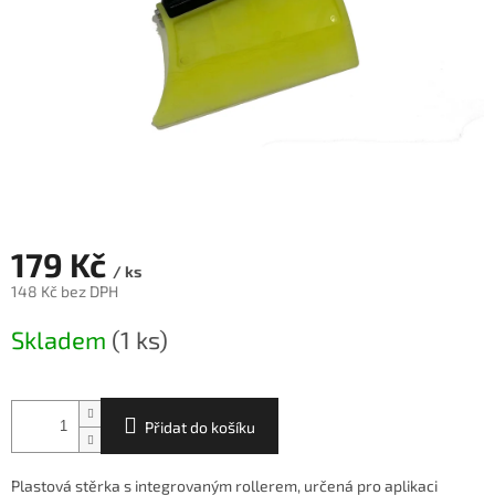
179 Kč
/ ks
148 Kč bez DPH
Měrná
Skladem
(1 ks)
cena:
Přidat do košíku
Plastová stěrka s integrovaným rollerem, určená pro aplikaci