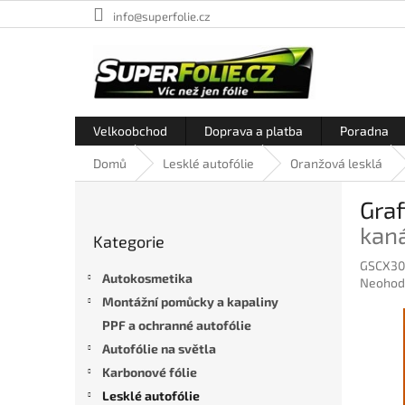
Přejít
info@superfolie.cz
na
obsah
Velkoobchod
Doprava a platba
Poradna
Domů
Lesklé autofólie
Oranžová lesklá
P
Graf
o
Přeskočit
s
kan
Kategorie
kategorie
t
GSCX30
r
Autokosmetika
Průměr
Neohod
a
hodnoc
Montážní pomůcky a kapaliny
n
produkt
PPF a ochranné autofólie
n
je
í
Autofólie na světla
0,0
p
z
Karbonové fólie
5
a
Lesklé autofólie
hvězdič