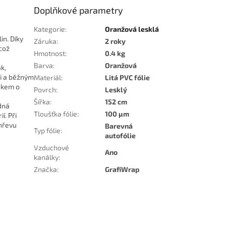
Doplňkové parametry
Kategorie
:
Oranžová lesklá
in. Díky
Záruka
:
2 roky
což
Hmotnost
:
0.4 kg
Barva
:
Oranžová
k,
ti a běžným
Materiál
:
Litá PVC fólie
lakem o
Povrch
:
Lesklý
Šířka
:
152 cm
odná
Tloušťka fólie
:
100 µm
í. Při
ohřevu
Barevná
Typ fólie
:
autofólie
Vzduchové
Ano
kanálky
:
Značka
:
GrafiWrap