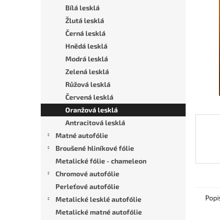
n
Bílá lesklá
e
Žlutá lesklá
l
Černá lesklá
Hnědá lesklá
Modrá lesklá
Zelená lesklá
Růžová lesklá
Červená lesklá
Oranžová lesklá
Antracitová lesklá
Matné autofólie
Broušené hliníkové fólie
Metalické fólie - chameleon
Chromové autofólie
Perleťové autofólie
Popi
Metalické lesklé autofólie
Metalické matné autofólie