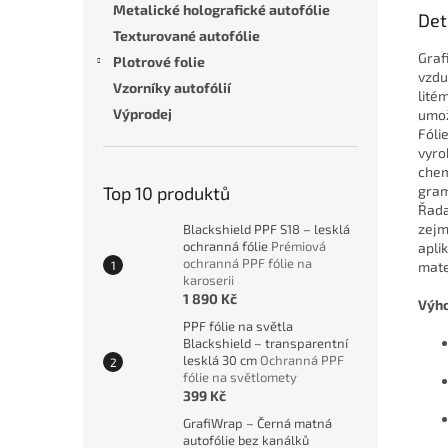
Metalické holografické autofólie
Det
Texturované autofólie
Graf
Plotrové folie
vzdu
Vzorníky autofólií
lité
Výprodej
umož
Fóli
vyro
chem
gram
Top 10 produktů
Řada 
zejm
Blackshield PPF S18 – lesklá
ochranná fólie
Prémiová
apli
ochranná PPF fólie na
mate
karoserii
1 890 Kč
Výho
PPF fólie na světla
Blackshield – transparentní
lesklá 30 cm
Ochranná PPF
fólie na světlomety
399 Kč
GrafiWrap – Černá matná
autofólie bez kanálků