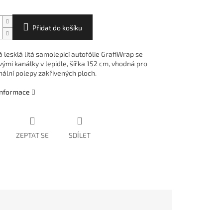
Přidat do košíku
 lesklá litá samolepicí autofólie GrafiWrap se
ými kanálky v lepidle, šířka 152 cm, vhodná pro
nální polepy zakřivených ploch.
 informace
ZEPTAT SE
SDÍLET