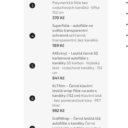
Polymerická fólie bez
vzduchových kanálků · šířka
152 cm
370 Kč
Superfolie - autofólie na
světla transparentní
ochranná
ochranná,
transparentní, bez kanálků
189 Kč
AXEvinyl – Lesklá černá 5D
karbonová autofólie s
kanálky
5D karbon · hluboký
lesk · vzduchové kanálky · 152
cm
841 Kč
KLTfilm – Černá klavírní
lesklá wrap fólie na auto s
kanálky (152 cm)
Klavírní lesk
· bez pomerančové kůry · PET
liner
992 Kč
GrafiWrap – Černá lesklá litá
autofólie s kanálky
Černá