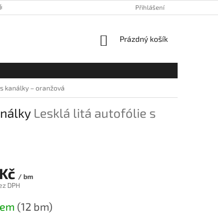
ÍCH ÚDAJŮ
Přihlášení
NÁKUPNÍ
Prázdný košík
KOŠÍK
e s kanálky – oranžová
análky
Lesklá litá autofólie s
 Kč
/ bm
ez DPH
dem
(12 bm)