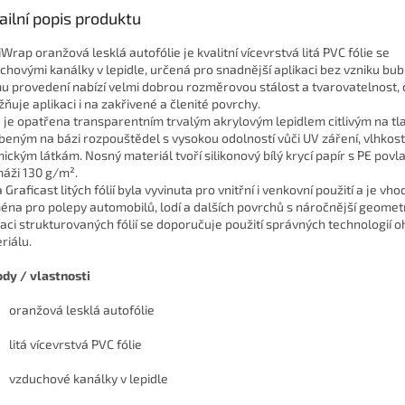
ailní popis produktu
iWrap oranžová lesklá autofólie je kvalitní vícevrstvá litá PVC fólie se
chovými kanálky v lepidle, určená pro snadnější aplikaci bez vzniku bubl
mu provedení nabízí velmi dobrou rozměrovou stálost a tvarovatelnost, 
ňuje aplikaci i na zakřivené a členité povrchy.
e je opatřena transparentním trvalým akrylovým lepidlem citlivým na tla
beným na bázi rozpouštědel s vysokou odolností vůči UV záření, vlhkos
ickým látkám. Nosný materiál tvoří silikonový bílý krycí papír s PE pov
áži 130 g/m².
Graficast litých fólií byla vyvinuta pro vnitřní i venkovní použití a je vh
éna pro polepy automobilů, lodí a dalších povrchů s náročnější geometri
kaci strukturovaných fólií se doporučuje použití správných technologií 
riálu.
dy / vlastnosti
oranžová lesklá autofólie
litá vícevrstvá PVC fólie
vzduchové kanálky v lepidle