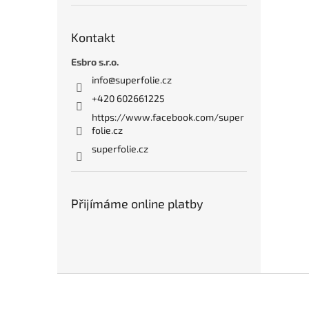
Kontakt
Esbro s.r.o.
info
@
superfolie.cz
+420 602661225
https://www.facebook.com/super
folie.cz
superfolie.cz
Přijímáme online platby
Z
á