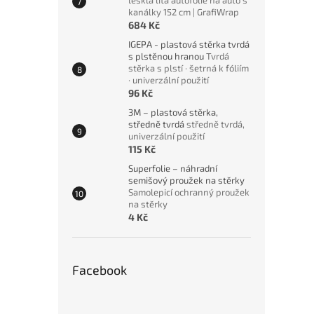
lesklá litá autofólie na auto s
kanálky 152 cm | GrafiWrap
684 Kč
IGEPA - plastová stěrka tvrdá
s plstěnou hranou
Tvrdá
stěrka s plstí · šetrná k fóliím
· univerzální použití
96 Kč
3M – plastová stěrka,
středně tvrdá
středně tvrdá,
univerzální použití
115 Kč
Superfolie – náhradní
semišový proužek na stěrky
Samolepicí ochranný proužek
na stěrky
4 Kč
Facebook