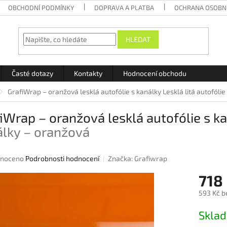
OBCHODNÍ PODMÍNKY
DOPRAVA A PLATBA
OCHRANA OSOBN
HLEDAT
Časté dotazy
Kontakty
Hodnocení obchodu
GrafiWrap – oranžová lesklá autofólie s kanálky
Lesklá litá autofóli
iWrap – oranžová lesklá autofólie s k
álky – oranžová
né
noceno
Podrobnosti hodnocení
Značka:
Grafiwrap
ení
718
u
593 Kč b
Měrná
Skla
cena:
ek.