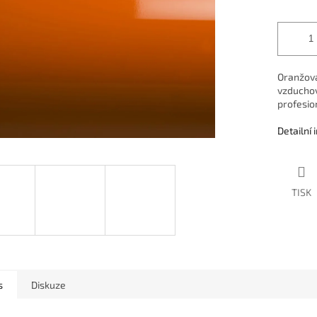
Oranžová
vzduchov
profesio
Detailní
TISK
s
Diskuze