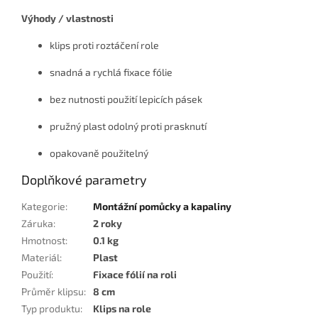
Výhody / vlastnosti
klips proti roztáčení role
snadná a rychlá fixace fólie
bez nutnosti použití lepicích pásek
pružný plast odolný proti prasknutí
opakovaně použitelný
Doplňkové parametry
Kategorie
:
Montážní pomůcky a kapaliny
Záruka
:
2 roky
Hmotnost
:
0.1 kg
Materiál
:
Plast
Použití
:
Fixace fólií na roli
Průměr klipsu
:
8 cm
Typ produktu
:
Klips na role