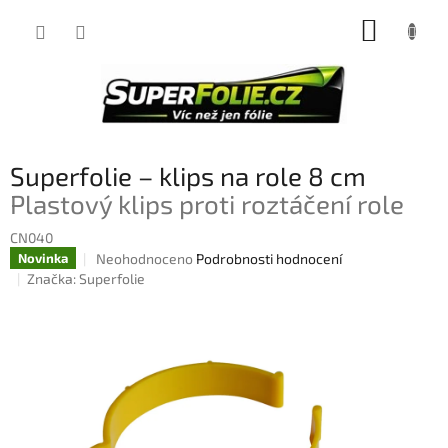
Přejít
NÁKUP
na
obsah
KOŠÍK
Superfolie – klips na role 8 cm
Plastový klips proti roztáčení role
CN040
Průměrné
Neohodnoceno
Podrobnosti hodnocení
Novinka
hodnocení
Značka:
Superfolie
produktu
je
0,0
z
5
hvězdiček.