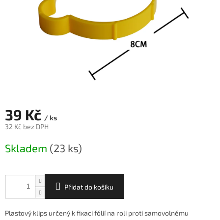
39 Kč
/ ks
32 Kč bez DPH
Měrná
Skladem
(23 ks)
cena:
Přidat do košíku
Plastový klips určený k fixaci fólií na roli proti samovolnému