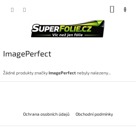
Přejít
NÁKUP
na
obsah
KOŠÍK
ImagePerfect
Žádné produkty značky
ImagePerfect
nebyly nalezeny...
Z
á
p
a
t
Ochrana osobních údajů
Obchodní podmínky
í