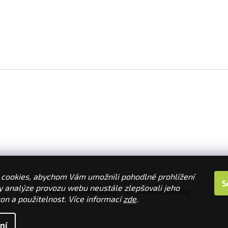
cookies, abychom Vám umožnili pohodlné prohlížení
S
y analýze provozu webu neustále zlepšovali jeho
Ochrana osobních údajů
Obchodní podmínky
on a použitelnost. Více informací
zde
.
ní