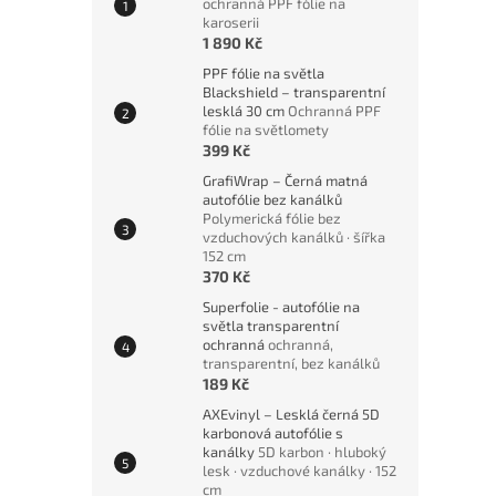
ochranná PPF fólie na
karoserii
1 890 Kč
PPF fólie na světla
Blackshield – transparentní
lesklá 30 cm
Ochranná PPF
fólie na světlomety
399 Kč
GrafiWrap – Černá matná
autofólie bez kanálků
Polymerická fólie bez
vzduchových kanálků · šířka
152 cm
370 Kč
Superfolie - autofólie na
světla transparentní
ochranná
ochranná,
transparentní, bez kanálků
189 Kč
AXEvinyl – Lesklá černá 5D
karbonová autofólie s
kanálky
5D karbon · hluboký
lesk · vzduchové kanálky · 152
cm