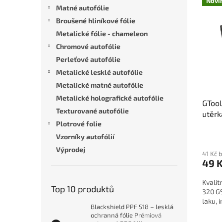
n
Novi
ý
í
Matné autofólie
e
p
p
Broušené hliníkové fólie
l
i
r
Metalické fólie - chameleon
s
o
Chromové autofólie
p
d
r
Perleťové autofólie
u
o
k
Metalické lesklé autofólie
d
t
Metalické matné autofólie
u
ů
Metalické holografické autofólie
GTool
k
Texturované autofólie
utěr
t
Plotrové folie
utěrk
ů
| GTo
Vzorníky autofólií
Výprodej
41 Kč 
49 
Kvalit
Top 10 produktů
320 GS
laku, 
Blackshield PPF S18 – lesklá
ochranná fólie
Prémiová