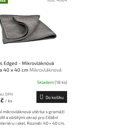
nka
s Edged - Mikrovláknová
ka 40 x 40 cm
Mikrovláknová
a s obšitými okraji 40 × 40 cm
Skladem
(18 ks)
ols
bez DPH
Do košíku
Kč
/ ks
ní mikrovláknová utěrka s gramáží
M a obšitými okraji pro čištění
interiéru i skel. Rozměr 40 × 40 cm.