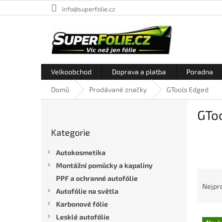
Přejít
info@superfolie.cz
na
obsah
Velkoobchod
Doprava a platba
Poradna
Domů
Prodávané značky
GTools Edged
P
GTo
o
Přeskočit
s
Kategorie
kategorie
t
r
Autokosmetika
a
Montážní pomůcky a kapaliny
n
Ř
PPF a ochranné autofólie
n
a
Nejpr
í
Autofólie na světla
z
p
Karbonové fólie
e
a
V
n
Lesklé autofólie