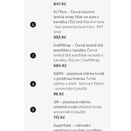
841 Kč
KLTfilm – Černá klavírní
lesklá wrap fólie na auto s
kanálky (152 cm)
Klavírní lesk
· bez pomerančové kůry · PET
liner
992 Kč
GrafiWrap – Černá lesklá litá
autofólie s kanálky
Černá
lesklá litá autofólie na auto s
kanálky 152 cm | GrafiWrap
684 Kč
IGEPA - plastová stěrka tvrdá
s plstěnou hranou
Tvrdá
stěrka s plstí · šetrná k fóliím
· univerzální použití
96 Kč
3M – plastová stěrka,
středně tvrdá
středně tvrdá,
univerzální použití
115 Kč
Superfolie – náhradní
semišový proužek na stěrky