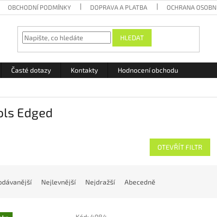
OBCHODNÍ PODMÍNKY
DOPRAVA A PLATBA
OCHRANA OSOBN
HLEDAT
Časté dotazy
Kontakty
Hodnocení obchodu
ols Edged
OTEVŘÍT FILTR
odávanější
Nejlevnější
Nejdražší
Abecedně
Kód:
4084