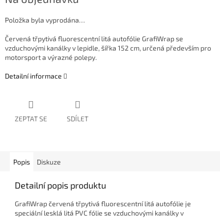
cena:
Položka byla vyprodána…
Červená třpytivá fluorescentní litá autofólie GrafiWrap se
vzduchovými kanálky v lepidle, šířka 152 cm, určená především pro
motorsport a výrazné polepy.
Detailní informace
ZEPTAT SE
SDÍLET
Popis
Diskuze
Detailní popis produktu
GrafiWrap červená třpytivá fluorescentní litá autofólie je
speciální lesklá litá PVC fólie se vzduchovými kanálky v