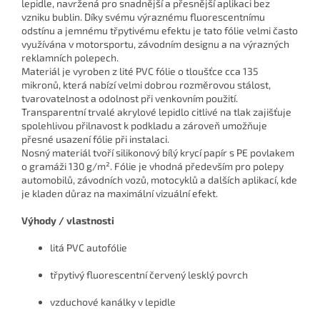
lepidle, navržená pro snadnější a přesnější aplikaci bez
vzniku bublin. Díky svému výraznému fluorescentnímu
odstínu a jemnému třpytivému efektu je tato fólie velmi často
využívána v motorsportu, závodním designu a na výrazných
reklamních polepech.
Materiál je vyroben z lité PVC fólie o tloušťce cca 135
mikronů, která nabízí velmi dobrou rozměrovou stálost,
tvarovatelnost a odolnost při venkovním použití.
Transparentní trvalé akrylové lepidlo citlivé na tlak zajišťuje
spolehlivou přilnavost k podkladu a zároveň umožňuje
přesné usazení fólie při instalaci.
Nosný materiál tvoří silikonový bílý krycí papír s PE povlakem
o gramáži 130 g/m². Fólie je vhodná především pro polepy
automobilů, závodních vozů, motocyklů a dalších aplikací, kde
je kladen důraz na maximální vizuální efekt.
Výhody / vlastnosti
litá PVC autofólie
třpytivý fluorescentní červený lesklý povrch
vzduchové kanálky v lepidle