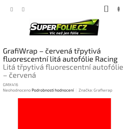
Přejít
NÁKUP
na
obsah
KOŠÍK
GrafiWrap – červená třpytivá
fluorescentní litá autofólie Racing
Litá třpytivá fluorescentní autofólie
– červená
GMX416
Průměrné
Neohodnoceno
Podrobnosti hodnocení
Značka:
Grafiwrap
hodnocení
produktu
je
0,0
z
5
hvězdiček.