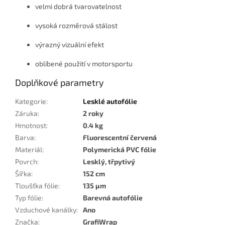
velmi dobrá tvarovatelnost
vysoká rozměrová stálost
výrazný vizuální efekt
oblíbené použití v motorsportu
Doplňkové parametry
Kategorie
:
Lesklé autofólie
Záruka
:
2 roky
Hmotnost
:
0.4 kg
Barva
:
Fluorescentní červená
Materiál
:
Polymerická PVC fólie
Povrch
:
Lesklý, třpytivý
Šířka
:
152 cm
Tloušťka fólie
:
135 µm
Typ fólie
:
Barevná autofólie
Vzduchové kanálky
:
Ano
Značka
:
GrafiWrap