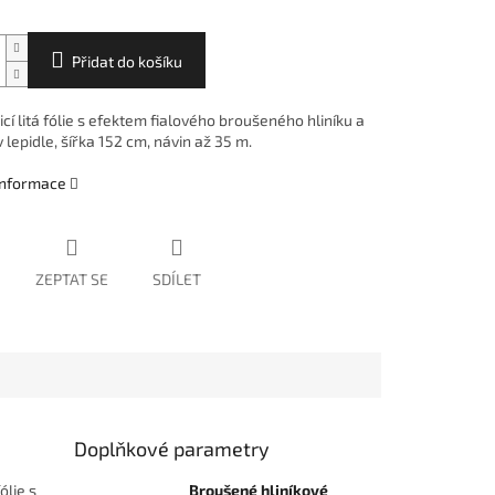
Přidat do košíku
í litá fólie s efektem fialového broušeného hliníku a
 lepidle, šířka 152 cm, návin až 35 m.
 informace
ZEPTAT SE
SDÍLET
Doplňkové parametry
ólie s
Broušené hliníkové