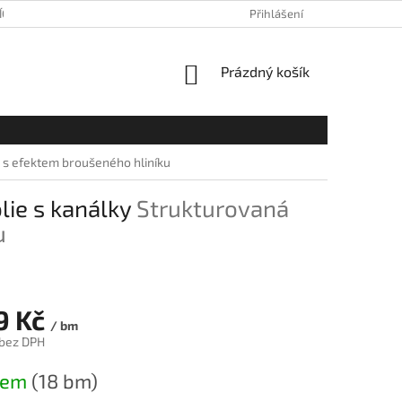
ÍCH ÚDAJŮ
Přihlášení
NÁKUPNÍ
Prázdný košík
KOŠÍK
e s efektem broušeného hliníku
lie s kanálky
Strukturovaná
u
9 Kč
/ bm
 bez DPH
dem
(18 bm)