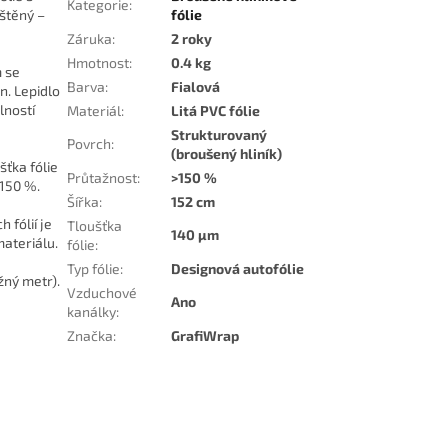
Kategorie
:
ištěný –
fólie
Záruka
:
2 roky
Hmotnost
:
0.4 kg
m se
Barva
:
Fialová
n. Lepidlo
lností
Materiál
:
Litá PVC fólie
Strukturovaný
Povrch
:
(broušený hliník)
šťka fólie
Průtažnost
:
>150 %
 150 %.
Šířka
:
152 cm
 fólií je
Tloušťka
140 µm
materiálu.
fólie
:
Typ fólie
:
Designová autofólie
žný metr).
Vzduchové
Ano
kanálky
:
Značka
:
GrafiWrap