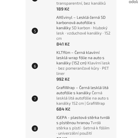
odol
transparentní, bez kanálků
189 Kč
AXEvinyl – Lesklá černá 5D
karbonová autofólie s
kanálky
5D karbon · hluboký
lesk · vzduchové kanálky · 152
cm
841 Kč
KLTfilm – Černá klavírní
lesklá wrap fólie na auto s
kanálky (152 cm)
Klavírní lesk
· bez pomerančové kůry · PET
liner
992 Kč
GrafiWrap – Černá lesklá litá
autofólie s kanálky
Černá
lesklá litá autofólie na auto s
kanálky 152 cm | GrafiWrap
684 Kč
IGEPA - plastová stěrka tvrdá
s plstěnou hranou
Tvrdá
stěrka s plstí · šetrná k fóliím
· univerzální použití