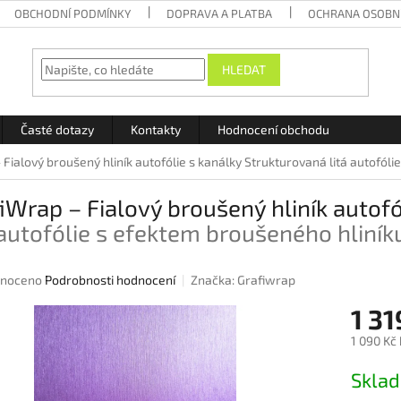
OBCHODNÍ PODMÍNKY
DOPRAVA A PLATBA
OCHRANA OSOBN
HLEDAT
Časté dotazy
Kontakty
Hodnocení obchodu
 Fialový broušený hliník autofólie s kanálky
Strukturovaná litá autofóli
iWrap – Fialový broušený hliník autofó
 autofólie s efektem broušeného hliník
né
noceno
Podrobnosti hodnocení
Značka:
Grafiwrap
ení
1 31
u
1 090 Kč
Měrná
Skla
cena:
ek.