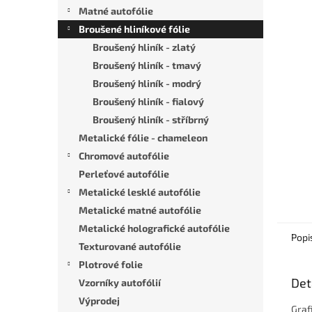
n
Matné autofólie
e
Broušené hliníkové fólie
l
Broušený hliník - zlatý
Broušený hliník - tmavý
Broušený hliník - modrý
Broušený hliník - fialový
Broušený hliník - stříbrný
Metalické fólie - chameleon
Chromové autofólie
Perleťové autofólie
Metalické lesklé autofólie
Metalické matné autofólie
Metalické holografické autofólie
Popi
Texturované autofólie
Plotrové folie
Det
Vzorníky autofólií
Výprodej
Graf