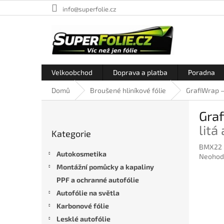
Přejít
info@superfolie.cz
na
obsah
Velkoobchod
Doprava a platba
Poradna
Domů
Broušené hliníkové fólie
GrafiWrap –
P
Graf
o
Přeskočit
s
litá
Kategorie
kategorie
t
BMX22
r
Autokosmetika
Průměr
Neohod
a
hodnoc
Montážní pomůcky a kapaliny
n
produkt
PPF a ochranné autofólie
n
je
í
Autofólie na světla
0,0
p
z
Karbonové fólie
5
a
Lesklé autofólie
hvězdič