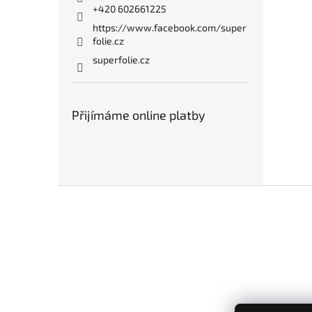
+420 602661225
https://www.facebook.com/super
folie.cz
superfolie.cz
Přijímáme online platby
Z
á
p
a
t
í