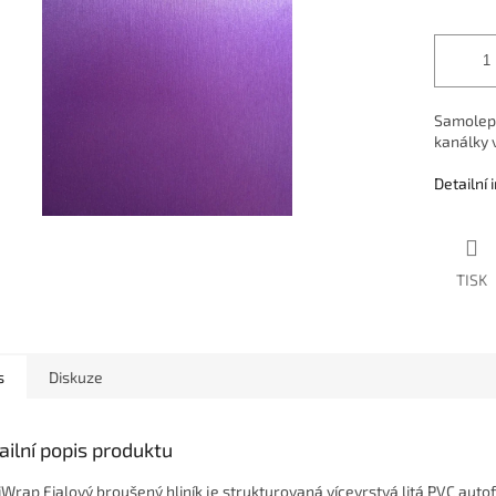
Samolepic
kanálky v
Detailní
TISK
s
Diskuze
ailní popis produktu
iWrap Fialový broušený hliník je strukturovaná vícevrstvá litá PVC autof