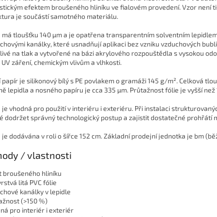
istickým efektem broušeného hliníku ve fialovém provedení. Vzor není t
ktura je součástí samotného materiálu.
e má tloušťku 140 µm a je opatřena transparentním solventním lepidle
chovými kanálky, které usnadňují aplikaci bez vzniku vzduchových bubli
itlivé na tlak a vytvořené na bázi akrylového rozpouštědla s vysokou odo
i UV záření, chemickým vlivům a vlhkosti.
í papír je silikonový bílý s PE povlakem o gramáži 145 g/m². Celková tlou
ně lepidla a nosného papíru je cca 335 µm. Průtažnost fólie je vyšší než
 je vhodná pro použití v interiéru i exteriéru. Při instalaci strukturovaných
é dodržet správný technologický postup a zajistit dostatečné prohřátí 
e je dodávána v roli o šířce 152 cm. Základní prodejní jednotka je bm (bě
ody / vlastnosti
t broušeného hliníku
rstvá litá PVC fólie
chové kanálky v lepidle
ažnost (>150 %)
ná pro interiér i exteriér