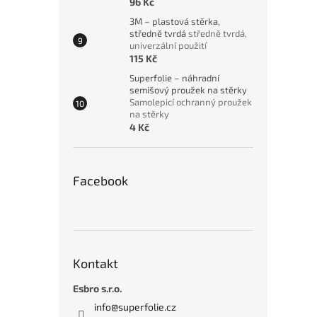
96 Kč
3M – plastová stěrka,
středně tvrdá
středně tvrdá,
univerzální použití
115 Kč
Superfolie – náhradní
semišový proužek na stěrky
Samolepicí ochranný proužek
na stěrky
4 Kč
Facebook
Kontakt
Esbro s.r.o.
info
@
superfolie.cz