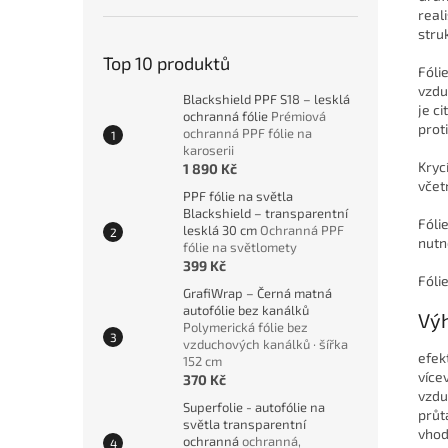
real
stru
Top 10 produktů
Fóli
vzdu
Blackshield PPF S18 – lesklá
je c
ochranná fólie
Prémiová
prot
ochranná PPF fólie na
karoserii
Kryc
1 890 Kč
včet
PPF fólie na světla
Blackshield – transparentní
Fólie
lesklá 30 cm
Ochranná PPF
nutn
fólie na světlomety
399 Kč
Fóli
GrafiWrap – Černá matná
autofólie bez kanálků
Výh
Polymerická fólie bez
vzduchových kanálků · šířka
efek
152 cm
vícev
370 Kč
vzdu
Superfolie - autofólie na
průt
světla transparentní
vhod
ochranná
ochranná,