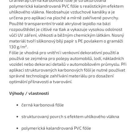
GrafiWrap černá karbonová fólie je strukturovaná
polymerická kalandrovaná PVC fólie s realistickým efektem
uhlíkového vlákna. Neobsahuje vzduchové kanálky a je
určena pro aplikaci na ploché a mírně zakřivené povrchy.
Použité transparentní trvalé akrylové lepidlo na bázi
rozpouštědel je citlivé na tlak a vykazuje vysokou odolnost
vůči UV záření, vlhkosti a běžným chemickým látkám. Nosný
materiál tvoří silikonový bílý papír s PE povlakem o gramáži
130 g/m².
Fólie je vhodná pro vnitřní i venkovní dekorativní použití a
používá se zejména pro polepy automobilů, lodí, nákladních
vozidel nebo dekoraci detailů v automobilovém průmyslu. Při
aplikaci strukturovaných karbonových fólií je nutné používat
správné technologie zahřívání materiálu pro dosažení
optimální přilnavosti a tvarování.
Výhody / vlastnosti
černá karbonová fólie
strukturovaný povrch s efektem uhlíkového vlákna
polymerická kalandrovaná PVC fólie