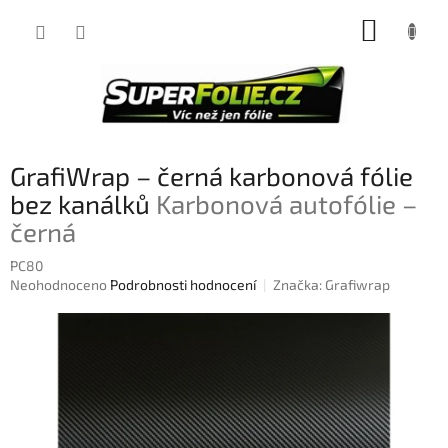
Přejít
NÁKUP
na
obsah
KOŠÍK
GrafiWrap – černá karbonová fólie
bez kanálků
Karbonová autofólie –
černá
PC80
Průměrné
Neohodnoceno
Podrobnosti hodnocení
Značka:
Grafiwrap
hodnocení
produktu
je
0,0
z
5
hvězdiček.