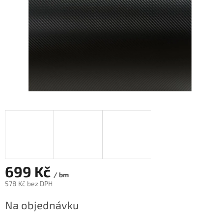
699 Kč
/ bm
578 Kč bez DPH
Měrná
Na objednávku
cena: