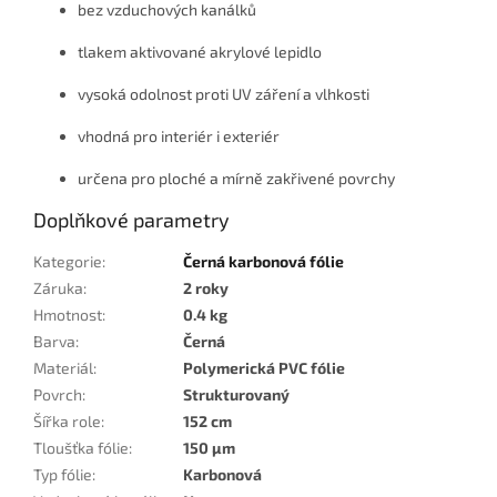
bez vzduchových kanálků
tlakem aktivované akrylové lepidlo
vysoká odolnost proti UV záření a vlhkosti
vhodná pro interiér i exteriér
určena pro ploché a mírně zakřivené povrchy
Doplňkové parametry
Kategorie
:
Černá karbonová fólie
Záruka
:
2 roky
Hmotnost
:
0.4 kg
Barva
:
Černá
Materiál
:
Polymerická PVC fólie
Povrch
:
Strukturovaný
Šířka role
:
152 cm
Tloušťka fólie
:
150 µm
Typ fólie
:
Karbonová