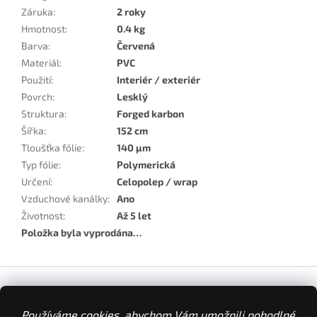
Záruka
:
2 roky
Hmotnost
:
0.4 kg
Barva
:
Červená
Materiál
:
PVC
Použití
:
Interiér / exteriér
Povrch
:
Lesklý
Struktura
:
Forged karbon
Šířka
:
152 cm
Tloušťka fólie
:
140 µm
Typ fólie
:
Polymerická
Určení
:
Celopolep / wrap
Vzduchové kanálky
:
Ano
Životnost
:
Až 5 let
Položka byla vyprodána…
Z
á
p
Používáme cookies, abychom Vám umožnili pohodlné