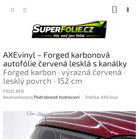
Přejít
NÁKUP
na
obsah
KOŠÍK
AXEvinyl – Forged karbonová
autofólie červená lesklá s kanálky
Forged karbon · výrazná červená ·
lesklý povrch · 152 cm
FRGD_RED
Průměrné
Neohodnoceno
Podrobnosti hodnocení
Značka:
AXEvinyl
hodnocení
produktu
je
0,0
z
5
hvězdiček.