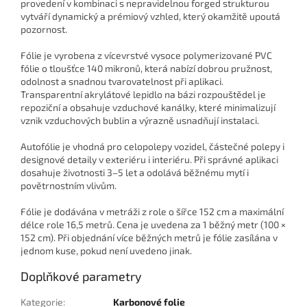
provedení v kombinaci s nepravidelnou forged strukturou
vytváří dynamický a prémiový vzhled, který okamžitě upoutá
pozornost.
Fólie je vyrobena z vícevrstvé vysoce polymerizované PVC
fólie o tloušťce 140 mikronů, která nabízí dobrou pružnost,
odolnost a snadnou tvarovatelnost při aplikaci.
Transparentní akrylátové lepidlo na bázi rozpouštědel je
repoziční a obsahuje vzduchové kanálky, které minimalizují
vznik vzduchových bublin a výrazně usnadňují instalaci.
Autofólie je vhodná pro celopolepy vozidel, částečné polepy i
designové detaily v exteriéru i interiéru. Při správné aplikaci
dosahuje životnosti 3–5 let a odolává běžnému mytí i
povětrnostním vlivům.
Fólie je dodávána v metráži z role o šířce 152 cm a maximální
délce role 16,5 metrů. Cena je uvedena za 1 běžný metr (100 ×
152 cm). Při objednání více běžných metrů je fólie zasílána v
jednom kuse, pokud není uvedeno jinak.
Doplňkové parametry
Kategorie
:
Karbonové folie