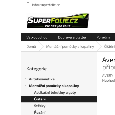
Přejít
info@superfolie.cz
na
obsah
Velkoobchod
Doprava a platba
Poradna
Domů
Montážní pomůcky a kapaliny
Čištění
P
Aver
o
Přeskočit
s
příp
Kategorie
kategorie
t
AVERY_
r
Autokosmetika
Průměr
Neohod
a
hodnoc
Montážní pomůcky a kapaliny
n
produkt
Aplikační tekutiny a gely
n
je
í
Čištění
0,0
p
z
Stěrky
5
a
Řezání
hvězdič