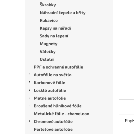
n
Škrabky
e
Náhradní čepele a břity
l
Rukavice
Kapsy na nářadí
Sady na lepení
Magnety
Válečky
Ostatní
PPF a ochranné autofólie
Autofólie na světla
Karbonové fólie
Lesklé autofólie
Matné autofólie
Broušené hliníkové fólie
Metalické fólie - chameleon
Popi
Chromové autofólie
Perleťové autofólie