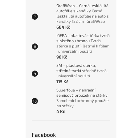
GrafiWrap – Černá lesklá litá
autofólie s kanálky
Černá
lesklá litá autofólie na auto s
kanálky 152 cm | GrafiWrap
684 Kč
IGEPA - plastová stěrka tvrdá
s plstěnou hranou
Tvrdá
stěrka s plstí · šetrná k fóliím
· univerzální použití
96 Kč
3M – plastová stěrka,
středně tvrdá
středně tvrdá,
univerzální použití
115 Kč
Superfolie – náhradní
semišový proužek na stěrky
Samolepicí ochranný proužek
na stěrky
4 Kč
Facebook