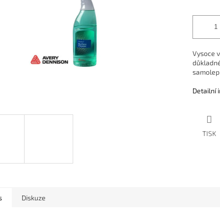
Vysoce v
důkladné
samolepi
Detailní
TISK
s
Diskuze