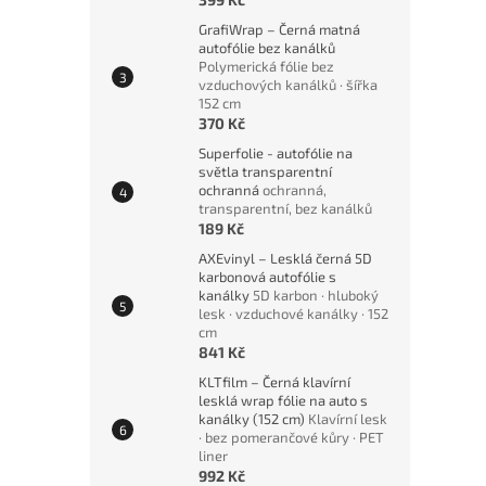
GrafiWrap – Černá matná
autofólie bez kanálků
Polymerická fólie bez
vzduchových kanálků · šířka
152 cm
370 Kč
Superfolie - autofólie na
světla transparentní
ochranná
ochranná,
transparentní, bez kanálků
189 Kč
AXEvinyl – Lesklá černá 5D
karbonová autofólie s
kanálky
5D karbon · hluboký
lesk · vzduchové kanálky · 152
cm
841 Kč
KLTfilm – Černá klavírní
lesklá wrap fólie na auto s
kanálky (152 cm)
Klavírní lesk
· bez pomerančové kůry · PET
liner
992 Kč