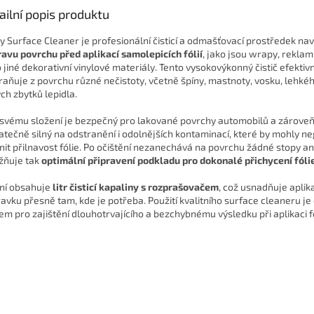
ailní popis produktu
y Surface Cleaner je profesionální čisticí a odmašťovací prostředek na
ravu povrchu před aplikací samolepicích fólií
, jako jsou wrapy, reklamn
 jiné dekorativní vinylové materiály. Tento vysokovýkonný čistič efektiv
raňuje z povrchu různé nečistoty, včetně špíny, mastnoty, vosku, lehkého
ch zbytků lepidla.
 svému složení je bezpečný pro lakované povrchy automobilů a zárove
atečně silný na odstranění i odolnějších kontaminací, které by mohly n
vnit přilnavost fólie. Po očištění nezanechává na povrchu žádné stopy ani
ňuje tak
optimální připravení podkladu pro dokonalé přichycení fóli
ní obsahuje
litr čisticí kapaliny s rozprašovačem
, což usnadňuje aplik
ravku přesně tam, kde je potřeba. Použití kvalitního surface cleaneru je
em pro zajištění dlouhotrvajícího a bezchybnému výsledku při aplikaci fó