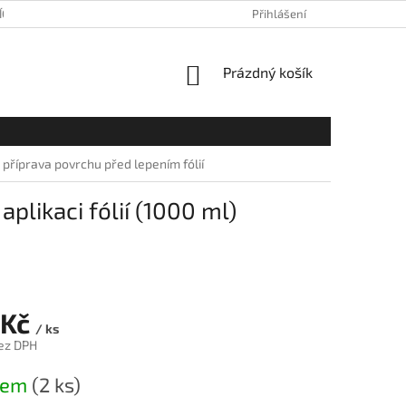
ÍCH ÚDAJŮ
Přihlášení
NÁKUPNÍ
Prázdný košík
KOŠÍK
)
příprava povrchu před lepením fólií
aplikaci fólií (1000 ml)
 Kč
/ ks
ez DPH
dem
(2 ks)