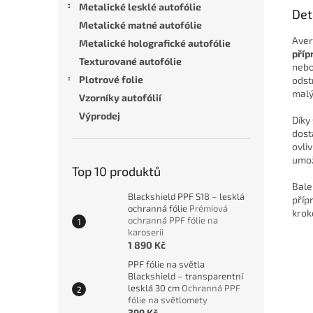
Metalické lesklé autofólie
Det
Metalické matné autofólie
Aver
Metalické holografické autofólie
příp
Texturované autofólie
nebo
Plotrové folie
odst
malý
Vzorníky autofólií
Výprodej
Díky
dost
ovli
umož
Top 10 produktů
Bale
Blackshield PPF S18 – lesklá
příp
ochranná fólie
Prémiová
krok
ochranná PPF fólie na
karoserii
1 890 Kč
PPF fólie na světla
Blackshield – transparentní
lesklá 30 cm
Ochranná PPF
fólie na světlomety
399 Kč