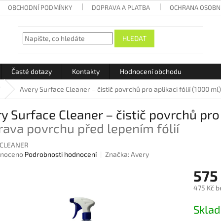
OBCHODNÍ PODMÍNKY
DOPRAVA A PLATBA
OCHRANA OSOBN
HLEDAT
Časté dotazy
Kontakty
Hodnocení obchodu
Avery Surface Cleaner – čistič povrchů pro aplikaci fólií (1000 ml
y Surface Cleaner – čistič povrchů pro 
rava povrchu před lepením fólií
CLEANER
né
noceno
Podrobnosti hodnocení
Značka:
Avery
ení
575
u
475 Kč b
Měrná
Skla
cena:
ek.