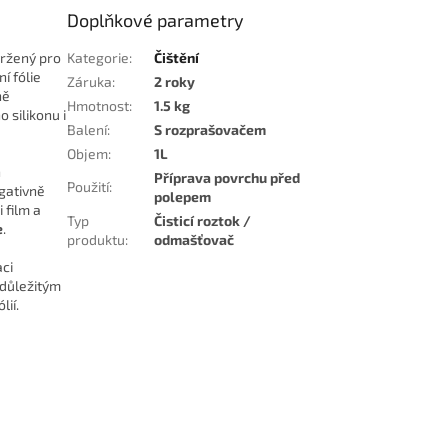
Doplňkové parametry
vržený pro
Kategorie
:
Čištění
í fólie
Záruka
:
2 roky
ně
Hmotnost
:
1.5 kg
 silikonu i
Balení
:
S rozprašovačem
Objem
:
1L
ň
Příprava povrchu před
Použití
:
egativně
polepem
 film a
Typ
Čisticí roztok /
e
.
produktu
:
odmašťovač
aci
 důležitým
lií.