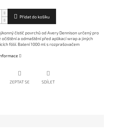
Přidat do košíku
ýkonný čistič povrchů od Avery Dennison určený pro
 očištění a odmaštění před aplikací wrap a jiných
cích fólií. Balení 1000 ml s rozprašovačem
 informace
ZEPTAT SE
SDÍLET