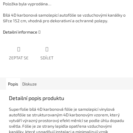
Položka byla vyprodána…
Bílá 4D karbonová samolepicí autofólie se vzduchovými kanálky o
šířce 152 cm, vhodná pro dekorativní a ochranné polepy.
Detailní informace
ZEPTAT SE
SDÍLET
Popis
Diskuze
Detailní popis produktu
Superfolie bílá 4D karbonová fólie je samolepicí vinylová
autofólie se strukturovaným 4D karbonovým vzorem, který
vytváří výrazný prostorový efekt měnící se podle úhlu dopadu
světla. Fólie je ze strany lepidla opatřena vzduchovými
kanálky, které usnadňují instalaci a minimalizují vznik