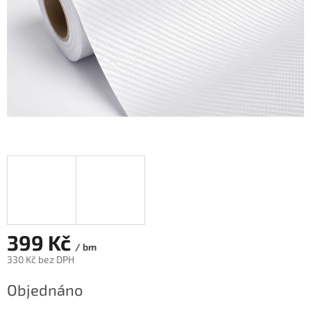
399 Kč
/ bm
330 Kč bez DPH
Měrná
Objednáno
cena: