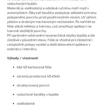
vzduchových bublin.
Materiál je voděodolný a odolává ručnímu mytí i mytí v
automyčkách. Díky své tloušťce poskytuje základní ochranu
polepeného povrchu proti povětrnostním vlivům, UV záření,
pískům a drobným mechanickým nečistotám. Po nahřátí se
fólie stává měkkou a tvárnou, což umožňuje aplikaci i na
tvarově složitější povrchy.
Při správném odstranění nezanechává zbytky lepidla a lak
zůstává v původním stavu. Fólie je vhodná pro částečné i
celoplošné polepy vozidel a další dekorativní aplikace v
exteriéru i interiéru.
Výhody / vlastnosti
bílá 4D karbonová fólie
výrazný prostorový 4D efekt
strukturovaný povrch
vzduchové kanálky v lepidle
voděodolná