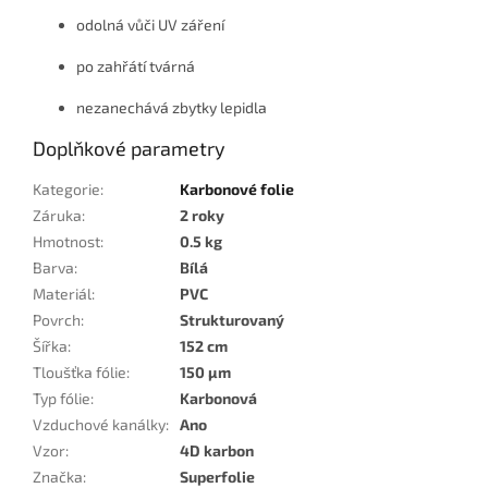
odolná vůči UV záření
po zahřátí tvárná
nezanechává zbytky lepidla
Doplňkové parametry
Kategorie
:
Karbonové folie
Záruka
:
2 roky
Hmotnost
:
0.5 kg
Barva
:
Bílá
Materiál
:
PVC
Povrch
:
Strukturovaný
Šířka
:
152 cm
Tloušťka fólie
:
150 µm
Typ fólie
:
Karbonová
Vzduchové kanálky
:
Ano
Vzor
:
4D karbon
Značka
:
Superfolie