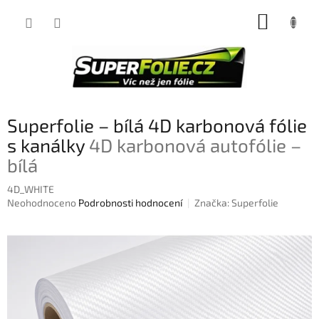
Přejít
NÁKUP
na
obsah
KOŠÍK
Superfolie – bílá 4D karbonová fólie
s kanálky
4D karbonová autofólie –
bílá
4D_WHITE
Průměrné
Neohodnoceno
Podrobnosti hodnocení
Značka:
Superfolie
hodnocení
produktu
je
0,0
z
5
hvězdiček.